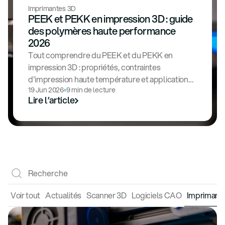
Imprimantes 3D
PEEK et PEKK en impression 3D : guide
des polymères haute performance
2026
Tout comprendre du PEEK et du PEKK en
impression 3D : propriétés, contraintes
d'impression haute température et applications
19 Jun 2026
9 min de lecture
industrielles.
Lire l’article
Voir tout
Actualités
Scanner 3D
Logiciels CAO
Imprimant