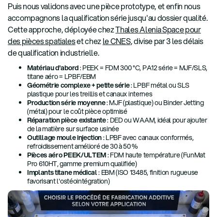
Puis nous validons avec une pièce prototype, et enfin nous
accompagnons la qualification série jusqu'au dossier qualité.
Cette approche, déployée chez
Thales Alenia Space pour
des pièces spatiales
et chez
le CNES
, divise par 3 les délais
de qualification industrielle.
Matériau d'abord
: PEEK = FDM 300 °C, PA12 série = MJF/SLS,
titane aéro = LPBF/EBM
Géométrie complexe + petite série
: LPBF métal ou SLS
plastique pour les treillis et canaux internes
Production série moyenne
: MJF (plastique) ou Binder Jetting
(métal) pour le coût pièce optimisé
Réparation pièce existante
: DED ou WAAM, idéal pour ajouter
de la matière sur surface usinée
Outillage moule injection
: LPBF avec canaux conformés,
refroidissement amélioré de 30 à 50 %
Pièces aéro PEEK/ULTEM
: FDM haute température (FunMat
Pro 610HT, gamme premium qualifiée)
Implants titane médical
: EBM (ISO 13485, finition rugueuse
favorisant l'ostéointégration)