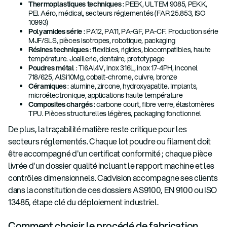
Thermoplastiques techniques
: PEEK, ULTEM 9085, PEKK,
PEI. Aéro, médical, secteurs réglementés (FAR 25.853, ISO
10993)
Polyamides série
: PA12, PA11, PA-GF, PA-CF. Production série
MJF/SLS, pièces isotropes, robotique, packaging
Résines techniques
: flexibles, rigides, biocompatibles, haute
température. Joaillerie, dentaire, prototypage
Poudres métal
: Ti6Al4V, inox 316L, inox 17-4PH, inconel
718/625, AlSi10Mg, cobalt-chrome, cuivre, bronze
Céramiques
: alumine, zircone, hydroxyapatite. Implants,
microélectronique, applications haute température
Composites chargés
: carbone court, fibre verre, élastomères
TPU. Pièces structurelles légères, packaging fonctionnel
De plus, la traçabilité matière reste critique pour les
secteurs réglementés. Chaque lot poudre ou filament doit
être accompagné d'un certificat conformité ; chaque pièce
livrée d'un dossier qualité incluant le rapport machine et les
contrôles dimensionnels. Cadvision accompagne ses clients
dans la constitution de ces dossiers AS9100, EN 9100 ou ISO
13485, étape clé du déploiement industriel.
Comment choisir le procédé de fabrication