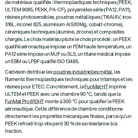
de matériaux qualifiés : thermoplastiques techniques (PEEK,
ULTEM 9085, PEKK, PA-CF), polyamides série (PA12, PA11),
résines photosensibles, poudres métalliques (Ti6Al4V, inox
316L, inconel 625, aluminium AlSi10Mg, cobalt-chrome),
céramiques techniques (alumine, zircone) et composites
chargés. Le choix matériau pilote le choix procédé : un PEEK
qualifié aéronautique impose un FDM haute température, un
PA12 série impose un MJF ou SLS, un titane médical impose
un EBM ou LPBF qualifié ISO 13485.
Cadvision distribue les
poudres industrielles métal
, les
filaments thermoplastiques techniques pour Intamsys et les
résines pour ETEC. Concrètement, la
FunMat HT
imprime
ULTEM et PEEK avec une chambre 90 °C, tandis que la
FunMat Pro 610HT
monte à 300 °C pour qualifier le PEEK
aéronautique. Cette différence de chambre conditionne
directement les propriétés mécaniques finales, parce qu'un
PEEK refroidi trop vite perd 30 % de sa résistance à la
traction.