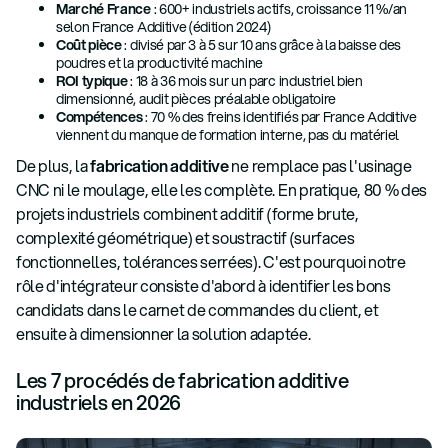
Marché France
: 600+ industriels actifs, croissance 11 %/an
selon France Additive (édition 2024)
Coût pièce
: divisé par 3 à 5 sur 10 ans grâce à la baisse des
poudres et la productivité machine
ROI typique
: 18 à 36 mois sur un parc industriel bien
dimensionné, audit pièces préalable obligatoire
Compétences
: 70 % des freins identifiés par France Additive
viennent du manque de formation interne, pas du matériel
De plus, la
fabrication additive
ne remplace pas l'usinage
CNC ni le moulage, elle les complète. En pratique, 80 % des
projets industriels combinent additif (forme brute,
complexité géométrique) et soustractif (surfaces
fonctionnelles, tolérances serrées). C'est pourquoi notre
rôle d'intégrateur consiste d'abord à identifier les bons
candidats dans le carnet de commandes du client, et
ensuite à dimensionner la solution adaptée.
Les 7 procédés de fabrication additive
industriels en 2026