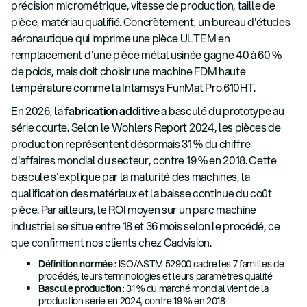
précision micrométrique, vitesse de production, taille de
pièce, matériau qualifié. Concrètement, un bureau d'études
aéronautique qui imprime une pièce ULTEM en
remplacement d'une pièce métal usinée gagne 40 à 60 %
de poids, mais doit choisir une machine FDM haute
température comme la
Intamsys FunMat Pro 610HT
.
En 2026, la
fabrication additive
a basculé du prototype au
série courte. Selon le Wohlers Report 2024, les pièces de
production représentent désormais 31 % du chiffre
d'affaires mondial du secteur, contre 19 % en 2018. Cette
bascule s'explique par la maturité des machines, la
qualification des matériaux et la baisse continue du coût
pièce. Par ailleurs, le ROI moyen sur un parc machine
industriel se situe entre 18 et 36 mois selon le procédé, ce
que confirment nos clients chez Cadvision.
Définition normée
: ISO/ASTM 52900 cadre les 7 familles de
procédés, leurs terminologies et leurs paramètres qualité
Bascule production
: 31 % du marché mondial vient de la
production série en 2024, contre 19 % en 2018