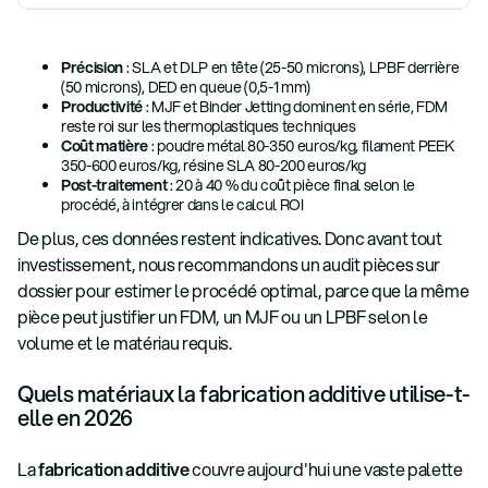
Précision
: SLA et DLP en tête (25-50 microns), LPBF derrière
(50 microns), DED en queue (0,5-1 mm)
Productivité
: MJF et Binder Jetting dominent en série, FDM
reste roi sur les thermoplastiques techniques
Coût matière
: poudre métal 80-350 euros/kg, filament PEEK
350-600 euros/kg, résine SLA 80-200 euros/kg
Post-traitement
: 20 à 40 % du coût pièce final selon le
procédé, à intégrer dans le calcul ROI
De plus, ces données restent indicatives. Donc avant tout
investissement, nous recommandons un audit pièces sur
dossier pour estimer le procédé optimal, parce que la même
pièce peut justifier un FDM, un MJF ou un LPBF selon le
volume et le matériau requis.
Quels matériaux la fabrication additive utilise-t-
elle en 2026
La
fabrication additive
couvre aujourd'hui une vaste palette