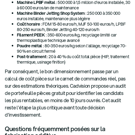
Machine LPBF métal
: 500 000 à 1,5 million d'euros installée, 30
à 60 000 euros/an de maintenance
Machine Binder Jetting Shop System
: 250 000 à 350 000
euros installée, maintenance plus légère
Coût horaire
: FDM 15-80 euros/h, MJF 50-100 euros/h, LPBF
80-250 euros/h, Binder Jetting 40-120 euros/h
Filament PEEK
: 350-600 euros/kg, recyclage limité car
thermoplastique technique avancé
Poudre métal
: 80-350 euros/kg selon l'alliage, recyclage 70-
90 % en circuit fermé
Post-traitement
: 20 à 40 % du coût total pièce (HIP, traitement
thermique, usinage finition)
Par conséquent, le bon dimensionnement passe par un
calcul de coût pièce sur le carnet de commandes réel, pas
sur des estimations théoriques. Cadvision propose un audit
de portefeuille pièces gratuit pour identifier les candidats
les plus rentables, en moins de 10 jours ouvrés. Cet audit
reste l'étape la plus critique avant toute décision
d'investissement.
Questions fréquemment posées sur la