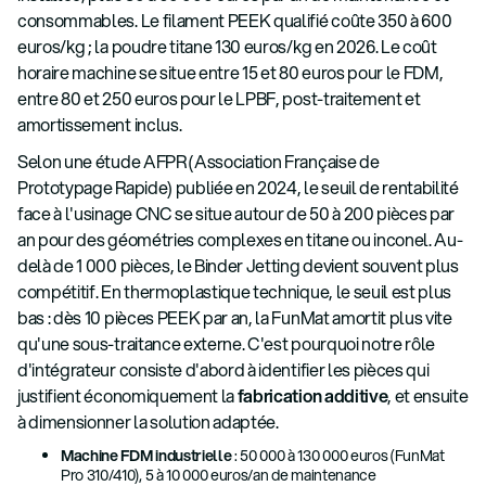
consommables. Le filament PEEK qualifié coûte 350 à 600
euros/kg ; la poudre titane 130 euros/kg en 2026. Le coût
horaire machine se situe entre 15 et 80 euros pour le FDM,
entre 80 et 250 euros pour le LPBF, post-traitement et
amortissement inclus.
Selon une étude AFPR (Association Française de
Prototypage Rapide) publiée en 2024, le seuil de rentabilité
face à l'usinage CNC se situe autour de 50 à 200 pièces par
an pour des géométries complexes en titane ou inconel. Au-
delà de 1 000 pièces, le Binder Jetting devient souvent plus
compétitif. En thermoplastique technique, le seuil est plus
bas : dès 10 pièces PEEK par an, la FunMat amortit plus vite
qu'une sous-traitance externe. C'est pourquoi notre rôle
d'intégrateur consiste d'abord à identifier les pièces qui
justifient économiquement la
fabrication additive
, et ensuite
à dimensionner la solution adaptée.
Machine FDM industrielle
: 50 000 à 130 000 euros (FunMat
Pro 310/410), 5 à 10 000 euros/an de maintenance