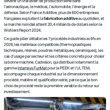
devenir un vrai levier de production série dans
l'aéronautique, le médical, l'automobile, l'énergie et la
défense. Selon France Additive, plus de 600 entreprises
françaises exploitent la
fabrication additive
au quotidien, et
le marché mondial atteint 20,4 milliards de dollars selon le
Wohlers Report 2024.
Ce guide pilier détaille les 7 procédés industriels actifs en
2026, les matériaux compatibles (thermoplastiques
techniques, résines, poudres métalliques, céramiques), les
cas d'usage par secteur et les critères concrets pour choisir
la bonne machine. Cadvision, qui distribue notamment la
gamme
Intamsys FunMat
pour le PEEK et l'ULTEM,
accompagne chaque industriel sur le dimensionnement
procédé, matière et qualification série, parce que le bon
choix de procédé reste la première variable du retour sur
investissement.