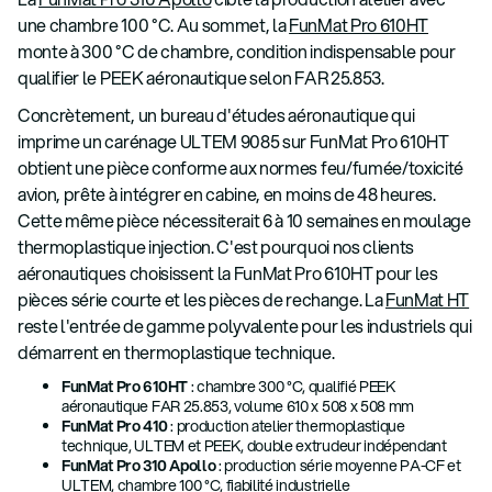
une chambre 100 °C. Au sommet, la
FunMat Pro 610HT
monte à 300 °C de chambre, condition indispensable pour
qualifier le PEEK aéronautique selon FAR 25.853.
Concrètement, un bureau d'études aéronautique qui
imprime un carénage ULTEM 9085 sur FunMat Pro 610HT
obtient une pièce conforme aux normes feu/fumée/toxicité
avion, prête à intégrer en cabine, en moins de 48 heures.
Cette même pièce nécessiterait 6 à 10 semaines en moulage
thermoplastique injection. C'est pourquoi nos clients
aéronautiques choisissent la FunMat Pro 610HT pour les
pièces série courte et les pièces de rechange. La
FunMat HT
reste l'entrée de gamme polyvalente pour les industriels qui
démarrent en thermoplastique technique.
FunMat Pro 610HT
: chambre 300 °C, qualifié PEEK
aéronautique FAR 25.853, volume 610 x 508 x 508 mm
FunMat Pro 410
: production atelier thermoplastique
technique, ULTEM et PEEK, double extrudeur indépendant
FunMat Pro 310 Apollo
: production série moyenne PA-CF et
ULTEM, chambre 100 °C, fiabilité industrielle