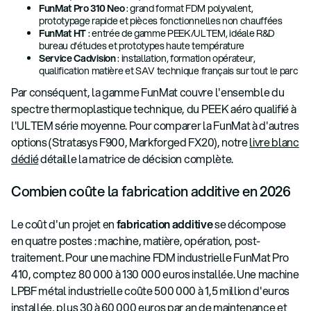
FunMat Pro 310 Neo
: grand format FDM polyvalent,
prototypage rapide et pièces fonctionnelles non chauffées
FunMat HT
: entrée de gamme PEEK/ULTEM, idéale R&D
bureau d'études et prototypes haute température
Service Cadvision
: installation, formation opérateur,
qualification matière et SAV technique français sur tout le parc
Par conséquent, la gamme FunMat couvre l'ensemble du
spectre thermoplastique technique, du PEEK aéro qualifié à
l'ULTEM série moyenne. Pour comparer la FunMat à d'autres
options (Stratasys F900, Markforged FX20), notre
livre blanc
dédié
détaille la matrice de décision complète.
Combien coûte la fabrication additive en 2026
Le coût d'un projet en
fabrication additive
se décompose
en quatre postes : machine, matière, opération, post-
traitement. Pour une machine FDM industrielle FunMat Pro
410, comptez 80 000 à 130 000 euros installée. Une machine
LPBF métal industrielle coûte 500 000 à 1,5 million d'euros
installée, plus 30 à 60 000 euros par an de maintenance et