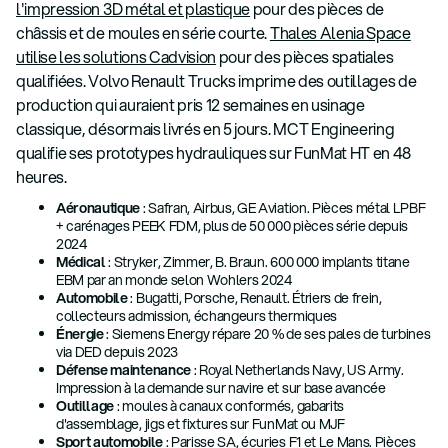
l'impression 3D métal et plastique
pour des pièces de
châssis et de moules en série courte.
Thales Alenia Space
utilise les solutions Cadvision
pour des pièces spatiales
qualifiées. Volvo Renault Trucks imprime des outillages de
production qui auraient pris 12 semaines en usinage
classique, désormais livrés en 5 jours. MCT Engineering
qualifie ses prototypes hydrauliques sur FunMat HT en 48
heures.
Aéronautique
: Safran, Airbus, GE Aviation. Pièces métal LPBF
+ carénages PEEK FDM, plus de 50 000 pièces série depuis
2024
Médical
: Stryker, Zimmer, B. Braun. 600 000 implants titane
EBM par an monde selon Wohlers 2024
Automobile
: Bugatti, Porsche, Renault. Étriers de frein,
collecteurs admission, échangeurs thermiques
Énergie
: Siemens Energy répare 20 % de ses pales de turbines
via DED depuis 2023
Défense maintenance
: Royal Netherlands Navy, US Army.
Impression à la demande sur navire et sur base avancée
Outillage
: moules à canaux conformés, gabarits
d'assemblage, jigs et fixtures sur FunMat ou MJF
Sport automobile
: Parisse SA, écuries F1 et Le Mans. Pièces