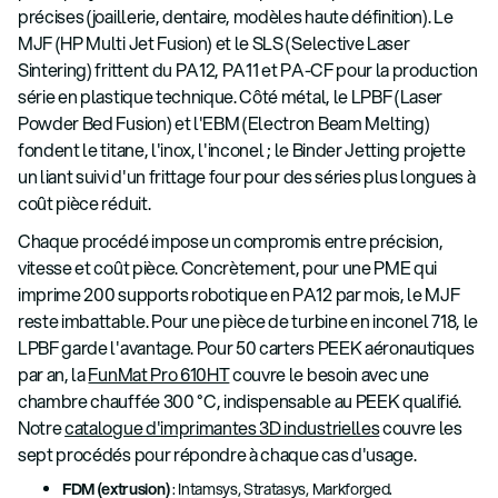
précises (joaillerie, dentaire, modèles haute définition). Le
MJF (HP Multi Jet Fusion) et le SLS (Selective Laser
Sintering) frittent du PA12, PA11 et PA-CF pour la production
série en plastique technique. Côté métal, le LPBF (Laser
Powder Bed Fusion) et l'EBM (Electron Beam Melting)
fondent le titane, l'inox, l'inconel ; le Binder Jetting projette
un liant suivi d'un frittage four pour des séries plus longues à
coût pièce réduit.
Chaque procédé impose un compromis entre précision,
vitesse et coût pièce. Concrètement, pour une PME qui
imprime 200 supports robotique en PA12 par mois, le MJF
reste imbattable. Pour une pièce de turbine en inconel 718, le
LPBF garde l'avantage. Pour 50 carters PEEK aéronautiques
par an, la
FunMat Pro 610HT
couvre le besoin avec une
chambre chauffée 300 °C, indispensable au PEEK qualifié.
Notre
catalogue d'imprimantes 3D industrielles
couvre les
sept procédés pour répondre à chaque cas d'usage.
FDM (extrusion)
: Intamsys, Stratasys, Markforged.