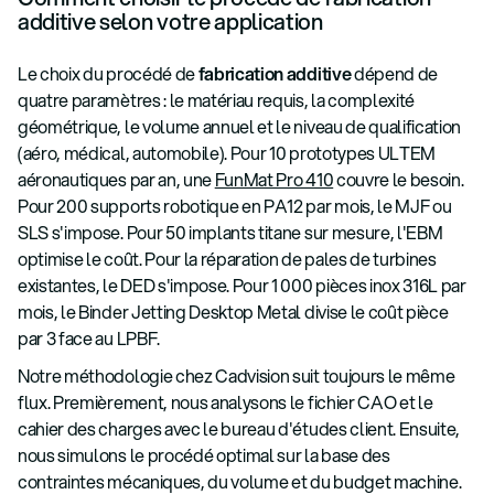
additive selon votre application
Le choix du procédé de
fabrication additive
dépend de
quatre paramètres : le matériau requis, la complexité
géométrique, le volume annuel et le niveau de qualification
(aéro, médical, automobile). Pour 10 prototypes ULTEM
aéronautiques par an, une
FunMat Pro 410
couvre le besoin.
Pour 200 supports robotique en PA12 par mois, le MJF ou
SLS s'impose. Pour 50 implants titane sur mesure, l'EBM
optimise le coût. Pour la réparation de pales de turbines
existantes, le DED s'impose. Pour 1 000 pièces inox 316L par
mois, le Binder Jetting Desktop Metal divise le coût pièce
par 3 face au LPBF.
Notre méthodologie chez Cadvision suit toujours le même
flux. Premièrement, nous analysons le fichier CAO et le
cahier des charges avec le bureau d'études client. Ensuite,
nous simulons le procédé optimal sur la base des
contraintes mécaniques, du volume et du budget machine.