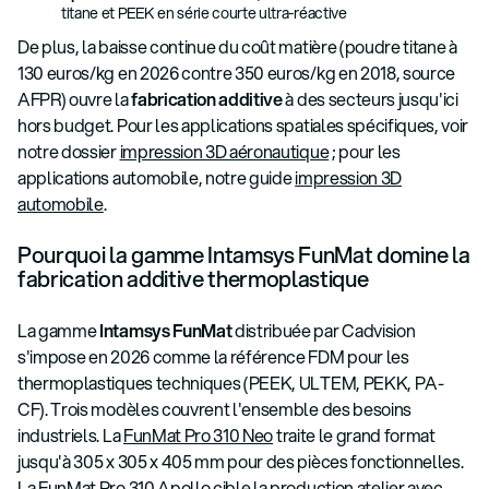
titane et PEEK en série courte ultra-réactive
De plus, la baisse continue du coût matière (poudre titane à
130 euros/kg en 2026 contre 350 euros/kg en 2018, source
AFPR) ouvre la
fabrication additive
à des secteurs jusqu'ici
hors budget. Pour les applications spatiales spécifiques, voir
notre dossier
impression 3D aéronautique
; pour les
applications automobile, notre guide
impression 3D
automobile
.
Pourquoi la gamme Intamsys FunMat domine la
fabrication additive thermoplastique
La gamme
Intamsys FunMat
distribuée par Cadvision
s'impose en 2026 comme la référence FDM pour les
thermoplastiques techniques (PEEK, ULTEM, PEKK, PA-
CF). Trois modèles couvrent l'ensemble des besoins
industriels. La
FunMat Pro 310 Neo
traite le grand format
jusqu'à 305 x 305 x 405 mm pour des pièces fonctionnelles.
La
FunMat Pro 310 Apollo
cible la production atelier avec