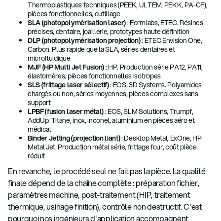
Thermoplastiques techniques (PEEK, ULTEM, PEKK, PA-CF),
pièces fonctionnelles, outillage
SLA (photopolymérisation laser)
: Formlabs, ETEC. Résines
précises, dentaire, joaillerie, prototypes haute définition
DLP (photopolymérisation projection)
: ETEC Envision One,
Carbon. Plus rapide que la SLA, séries dentaires et
microfluidique
MJF (HP Multi Jet Fusion)
: HP. Production série PA12, PA11,
élastomères, pièces fonctionnelles isotropes
SLS (frittage laser sélectif)
: EOS, 3D Systems. Polyamides
chargés ou non, séries moyennes, pièces complexes sans
support
LPBF (fusion laser métal)
: EOS, SLM Solutions, Trumpf,
AddUp. Titane, inox, inconel, aluminium en pièces aéro et
médical
Binder Jetting (projection liant)
: Desktop Metal, ExOne, HP
Metal Jet. Production métal série, frittage four, coût pièce
réduit
En revanche, le procédé seul ne fait pas la pièce. La qualité
finale dépend de la chaîne complète : préparation fichier,
paramètres machine, post-traitement (HIP, traitement
thermique, usinage finition), contrôle non destructif. C'est
pourquoi nos ingénieurs d'application accompagnent