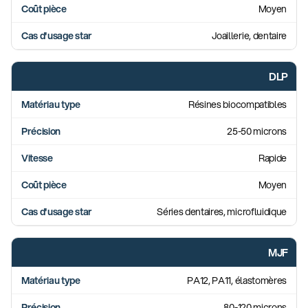
Moyen
Joaillerie, dentaire
DLP
Résines biocompatibles
25-50 microns
Rapide
Moyen
Séries dentaires, microfluidique
MJF
PA12, PA11, élastomères
80-120 microns