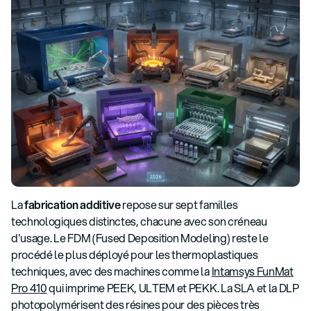
La
fabrication additive
repose sur sept familles
technologiques distinctes, chacune avec son créneau
d'usage. Le FDM (Fused Deposition Modeling) reste le
procédé le plus déployé pour les thermoplastiques
techniques, avec des machines comme la
Intamsys FunMat
Pro 410
qui imprime PEEK, ULTEM et PEKK. La SLA et la DLP
photopolymérisent des résines pour des pièces très