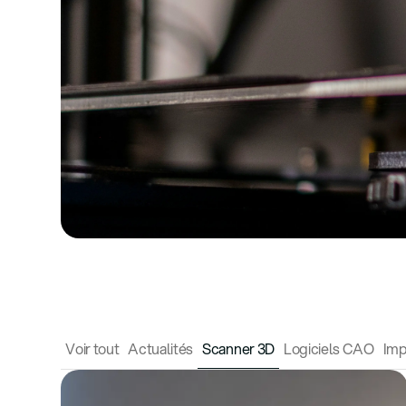
Voir tout
Actualités
Scanner 3D
Logiciels CAO
Imp