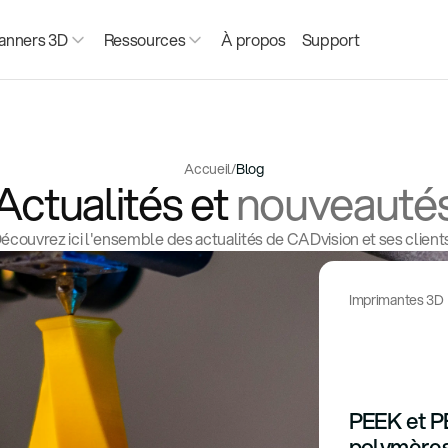
anners 3D
Ressources
À propos
Support
Accueil
/
Blog
Actualités et
nouveauté
écouvrez ici l'ensemble des actualités de CADvision et ses client
Imprimantes 3D
PEEK et P
polymères