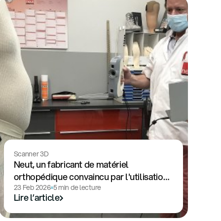
Scanner 3D
Neut, un fabricant de matériel
orthopédique convaincu par l'utilisation
de scanner Artec 3D
23 Feb 2026
5 min de lecture
Lire l’article