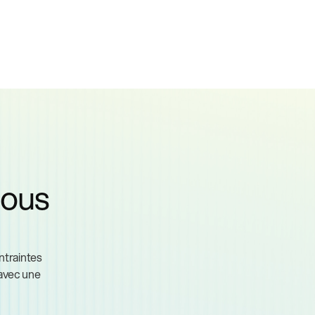
nous
ntraintes
 avec une