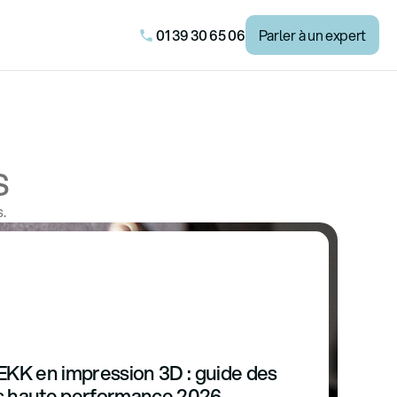
01 39 30 65 06
Parler à un expert
s
s.
EKK en impression 3D : guide des
 haute performance 2026