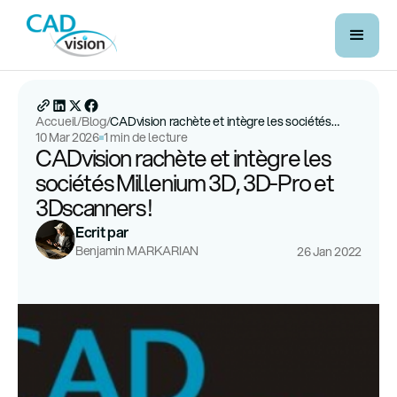
Accueil
/
Blog
/
CADvision rachète et intègre les sociétés
10 Mar 2026
1 min de lecture
Millenium 3D, 3D-Pro et 3Dscanners !
CADvision rachète et intègre les
sociétés Millenium 3D, 3D-Pro et
3Dscanners !
Ecrit par
Benjamin MARKARIAN
26 Jan 2022