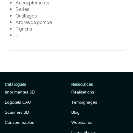
Accouplements
Bielles
Outillages
Arbres de pompe
Pignons
...
Catalogues
Ressources
Imprimantes 3D
Réalisations
Logiciels CAO
Témoignages
Scanners 3D
Blog
Consommables
Webinaires
Livres blancs