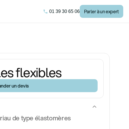
Parler à un expert
01 39 30 65 06
es flexibles
nder un devis
riau de type élastomères