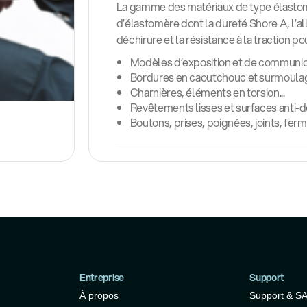
La gamme des matériaux de type élastomè
d’élastomère dont la dureté Shore A, l’al
déchirure et la résistance à la traction p
Modèles d’exposition et de communic
Bordures en caoutchouc et surmoula
Charnières, éléments en torsion...
Revêtements lisses et surfaces anti-d
Boutons, prises, poignées, joints, fer
Entreprise
Support
À propos
Support & S