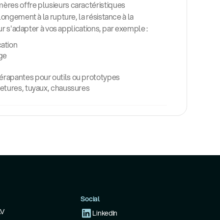
res offre plusieurs caractéristiques
longement à la rupture, la résistance à la
our s'adapter à vos applications, par exemple :
ation
ge
érapantes pour outils ou prototypes
metures, tuyaux, chaussures
Social
AV
LinkedIn